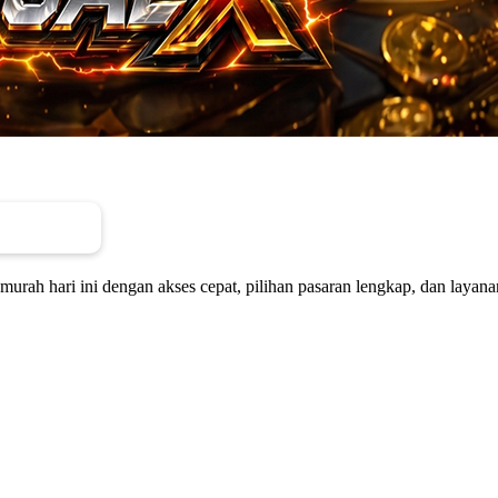
NI
rah hari ini dengan akses cepat, pilihan pasaran lengkap, dan layana