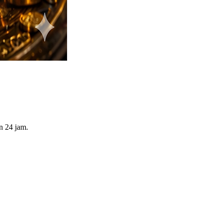
n 24 jam.