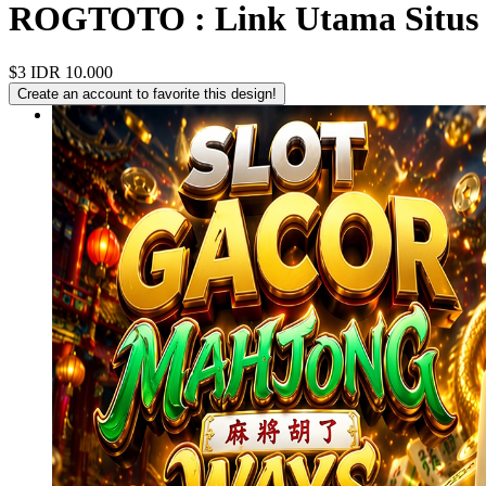
ROGTOTO : Link Utama Situs T
$3
IDR 10.000
Create an account to favorite this design!