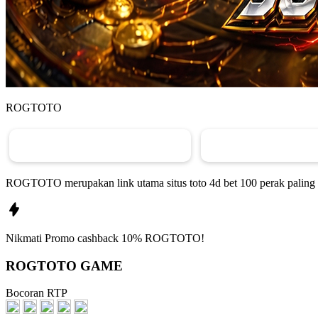
ROGTOTO
DAFTAR DISINI
LOGIN DISI
ROGTOTO merupakan link utama situs toto 4d bet 100 perak paling mu
Nikmati
Promo
cashback 10%
ROGTOTO!
ROGTOTO GAME
Bocoran RTP