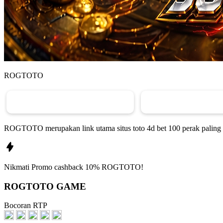
ROGTOTO
DAFTAR DISINI
LOGIN DISI
ROGTOTO merupakan link utama situs toto 4d bet 100 perak paling mu
Nikmati
Promo
cashback 10%
ROGTOTO!
ROGTOTO GAME
Bocoran RTP