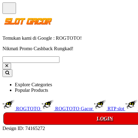
Temukan kami di Google : ROGTOTO!
Nikmati Promo Cashback Rungkad!
Explore Categories
Popular Products
ROGTOTO
ROGTOTO Gacor
RTP slot
LOGIN
Design ID: 74165272